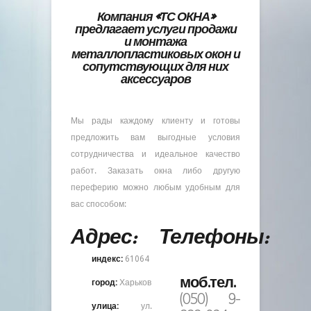
Компания «ТС ОКНА»
предлагает услуги продажи
и монтажа
металлопластиковых окон и
сопутствующих для них
аксессуаров
Мы рады каждому клиенту и готовы
предложить вам выгодные условия
сотрудничества и идеальное качество
работ. Заказать окна либо другую
переферию можно любым удобным для
вас способом:
Адрес:
Телефоны:
индекс:
61064
моб.тел.
город:
Харьков
(050) 9-
улица:
ул.