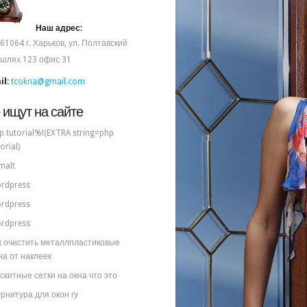
Наш адрес:
61064
г. Харьков, ул. Полтавский
шлях 123 офис 31
il:
tcokna@gmail.com
 ищут на сайте
p tutorial%!(EXTRA string=php
orial)
malt
rdpress
rdpress
rdpress
к очистить металлпластиковые
на от наклеек
скитные сетки на окна что это
рнитура для окон гу