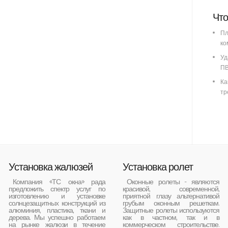
Что
Пл
ко
Уд
ПВ
Ка
тр
Установка жалюзей
Установка ролет
Компания «ТС окна» рада
Оконные ролеты - являются
предложить спектр услуг по
красивой, современной,
изготовлению и установке
приятной глазу альтернативой
солнцезащитных конструкций из
грубым оконным решеткам.
алюминия, пластика, ткани и
Защитные ролеты используются
дерева. Мы успешно работаем
как в частном, так и в
на рынке жалюзи в течение
коммерческом строительстве.