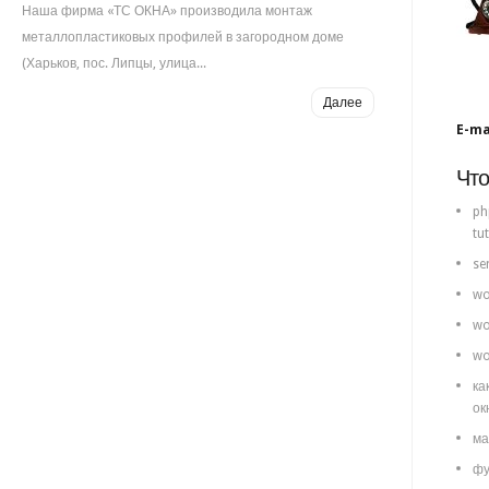
Наша фирма «ТС ОКНА» производила монтаж
металлопластиковых профилей в загородном доме
(Харьков, пос. Липцы, улица...
Далее
E-ma
Что
ph
tut
se
wo
wo
wo
ка
ок
ма
фу