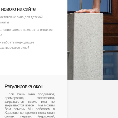
 нового на сайте
астиковые окна для детской
мнаты
аление следов наклеек на окнах из
Х.
к выбрать подходящее
ехстворчатое окно?
Регулировка окон
Если Ваши окна продувают,
промерзают, запотевают,
закрываются плохо или не
закрываются вовсе – мы можем
Вам помочь. Мы работаем в
Харькове со времен появления
самых первых «евроокон»,